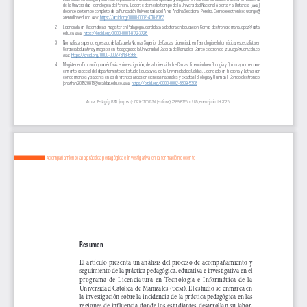
de la Universidad Tecnológica de Pereira. Docente de medio tiempo de la Universidad Nacional Abierta y a Distancia (
), 
unad
docente de tiempo completo de la Fundación Universitaria del Área Andina Seccional Pereira. Correo electrónico: 
wlargo@
areandina.edu.co
. 
: 
https://orcid.org/0000
-0002-4718-8763
orcid
2
Licenciada en Matemáticas, magíster en Pedagogía, candidata a doctora en Educación. Correo electrónico: 
maria.lopez@usta.
edu.co
. 
: 
https://orcid.org/0000
-0001-8172-3726 
orcid
3
Normalista superior, egresado de la Escuela Normal Superior de Caldas. Licenciado en Tecnología e Informática, especialista en 
Gerencia Educativa y magíster en Pedagogía de la Universidad Católica de Manizales. Correo electrónico: 
jzuluaga@ucm.edu.co
. 
: 
https://orcid.org/0000
-0002-7848-6368 
orcid
4
Magíster en Educación, con énfasis en investigación, de la Universidad de Caldas. Licenciado en Biología y Química, con recono
-
cimiento especial del departamento de Estudio Educativos, de la Universidad de Caldas. Licenciado en Filosofía y Letras con 
conocimientos y saberes en las diferentes áreas en ciencias naturales y exactas (Biología y Química). Correo electrónico: 
jonathan.201520818@ucaldas.edu.co
. 
: 
https://orcid.org/0000
-0002-8609-5308
orcid
Actual. Pedagóg. ISSN (impreso): 
0120-1700
 ISSN (en línea): 2389-8755. n.º 85, 
enero-junio del 2025
Acompañamiento a la práctica pedagógica e investigativa en la formación docente
Resumen 
El artículo presenta un análisis del proceso de acompañamiento y 
seguimiento de la práctica pedagógica, educativa e investigativa en el 
programa  de  Licenciatura  en  Tecnología  e  Informática  de  la  
Universidad Católica de Manizales (
ucm
). El estudio se enmarca en 
la investigación sobre la incidencia de la práctica pedagógica en las 
regiones de influencia donde los estudiantes desarrollan su labor, 