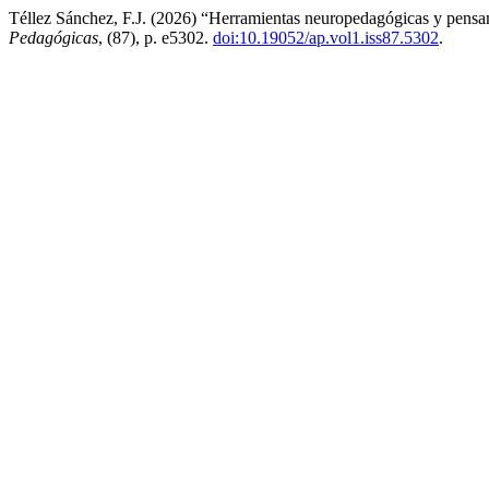
Téllez Sánchez, F.J. (2026) “Herramientas neuropedagógicas y pensam
Pedagógicas
, (87), p. e5302.
doi:10.19052/ap.vol1.iss87.5302
.