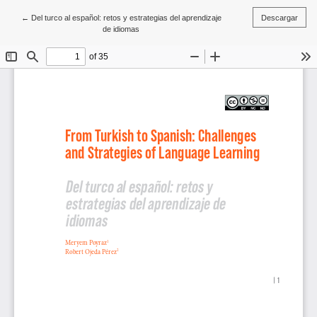
Volver a los detalles del artículo
←
Del turco al español: retos y estrategias del aprendizaje
Descargar
de idiomas